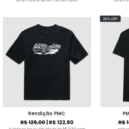
ou em até 6x de R$ 17,83 sem juros
ou em at
20% OFF
Rendição PMC
PM
R$ 129,00
| R$ 122,60
R$ 
à vista no pix ou em até 6x de R$ 21,50 sem
pague