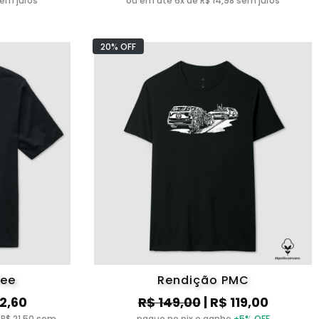
sem juros
ou em até 6x de R$ 14,98 sem juros
20% OFF
fee
Rendição PMC
22,60
R$ 149,00
| R$ 119,00
 R$ 21,50 sem
pague no pix e ganhe
+5% OFF