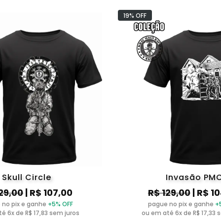
raining
Hipismo/cavalos
Frases
19% OFF
Running
Caveiras
Velocidade
Direita
LANÇAMENTOS
Six Bravo
ampadello
Skull Circle
Invasão PM
29,00
| R$ 107,00
R$ 129,00
| R$ 1
 no pix e ganhe
+5% OFF
pague no pix e ganhe
+
é 6x de R$ 17,83 sem juros
ou em até 6x de R$ 17,33 