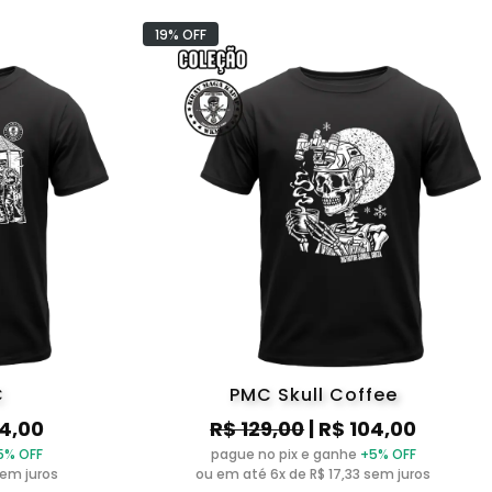
19% OFF
C
PMC Skull Coffee
04,00
R$ 129,00
| R$ 104,00
5% OFF
pague no pix e ganhe
+5% OFF
sem juros
ou em até 6x de R$ 17,33 sem juros