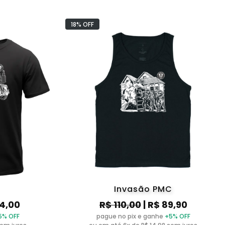
18% OFF
Invasão PMC
04,00
R$ 110,00
| R$ 89,90
5% OFF
pague no pix e ganhe
+5% OFF