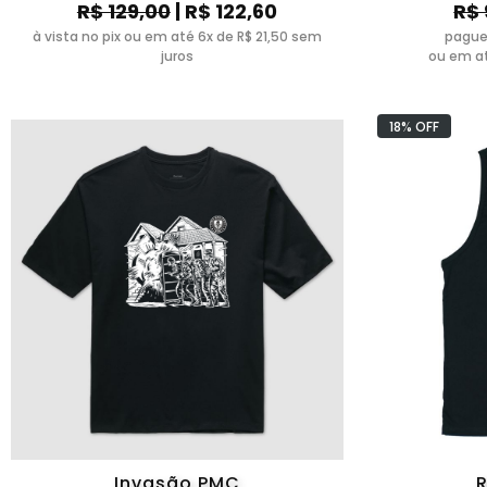
R$ 129,00
| R$ 122,60
R$ 
à vista no pix ou em até 6x de R$ 21,50 sem
pague
juros
ou em at
18% OFF
Invasão PMC