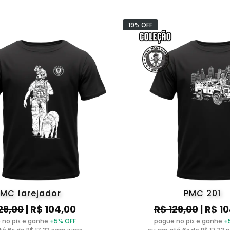
19% OFF
MC farejador
PMC 201
29,00
| R$ 104,00
R$ 129,00
| R$ 1
 no pix e ganhe
+5% OFF
pague no pix e ganhe
+