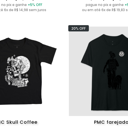
 no pix e ganhe
+5% OFF
pague no pix e ganhe
+
é 6x de R$ 14,98 sem juros
ou em até 6x de R$ 19,83 
20% OFF
C Skull Coffee
PMC farejad