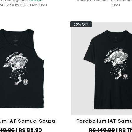
é 6x de R$ 19,83 sem juros
juros
20% OFF
um IAT Samuel Souza
Parabellum IAT Sam
110,00
| R$ 89,90
R$ 149,00
| R$ 1