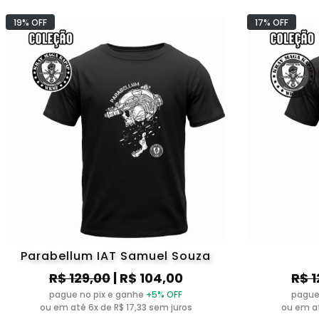
MMT
1BR T
19% OFF
17% OFF
Animais
Bike/
LiberdadeEm2Minutos
Base 
Thiago Bertolini
Chico C
Parabellum IAT Samuel Souza
R$ 129,00
| R$ 104,00
R$ 1
pague no pix e ganhe
+5% OFF
pague
ou em até 6x de R$ 17,33 sem juros
ou em at