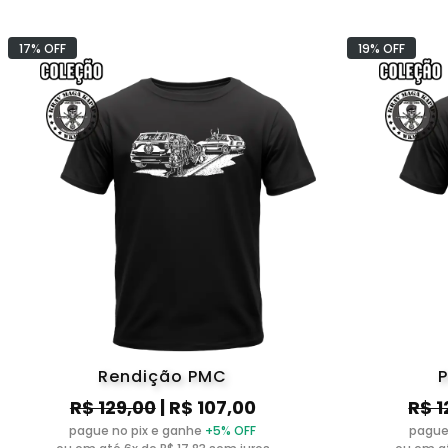
17% OFF
19% OFF
Rendição PMC
P
R$ 129,00
| R$ 107,00
R$ 1
pague no pix e ganhe
+5% OFF
pague