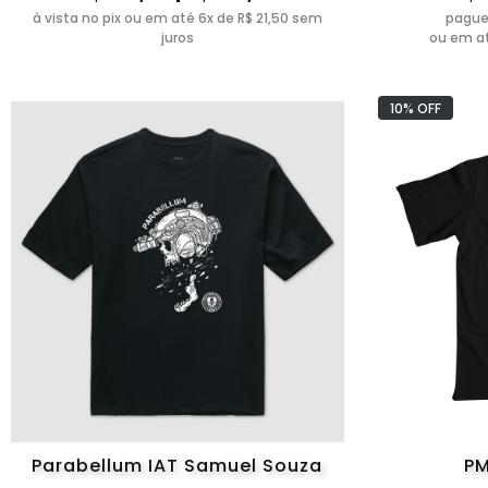
à vista no pix ou em até 6x de R$ 21,50 sem
pague
juros
ou em at
10% OFF
Parabellum IAT Samuel Souza
PM