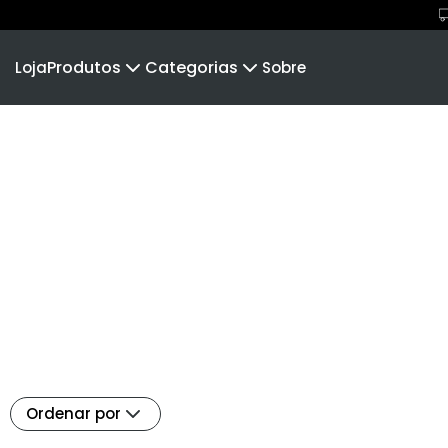
Produtos
Categorias
Loja
Sobre
Camiseta
Guns N' Shot
Camiseta Infantil
Bulldo
Cropped Moletom
CBTC
Camiseta Algodão Peruano
C
Body Infantil
Confraria do tiro
Camiseta Oversized
GTMX 
Pólvora e Mato
Rústico
Diário do Atirador
Portal 
Café Armas Cervejas
Balístic
Sakata Team
Pólvora 
Ordenar por
TPM
Portal Ar