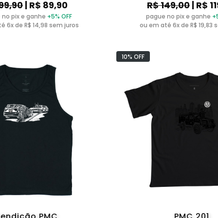
99,90
| R$ 89,90
R$ 149,00
| R$ 1
 no pix e ganhe
+5% OFF
pague no pix e ganhe
+
é 6x de R$ 14,98 sem juros
ou em até 6x de R$ 19,83 
10% OFF
Rendição PMC
PMC 201