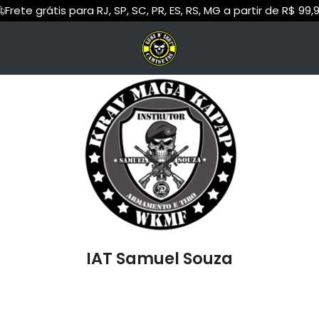
Frete grátis para RJ, SP, SC, PR, ES, RS, MG a partir de R$ 99,
g Brabo
Regata
BoyShooterBrasil
Cropped
Linade
BTT
Hoodie Moletom
Samurai Caçador
Suéter Moletom
Shoot Gun Experi
Grafix
Papo de Atirador
Juliano Cashle
 Viajante
Canhoto Armamentista
Aldrey Zago
do Mundo
Cayan Armas
Blue Gun Brasi
a Terminal
Rock N' Roll
Us Véi Dutiro
IAT Samuel Souza
com Blush
Carô França
IAT Samuel Sou
mamentista
TAC21
Instrutor Schiavi