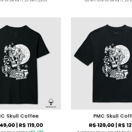
é 6x de R$ 17,33 sem juros
ou em até 6x de R$ 17,33 
C Skull Coffee
PMC Skull Cof
149,00
| R$ 119,00
R$ 129,00
| R$ 1
 no pix e ganhe
+5% OFF
à vista no pix ou em até 6x de