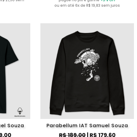
ou em até 6x de R$ 19,83 sem juros
uel Souza
Parabellum IAT Samuel Souza
19,00
R$ 189,00
| R$ 179,60