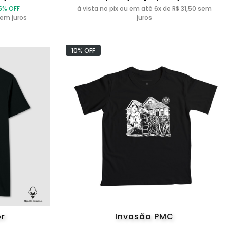
5% OFF
à vista no pix ou em até 6x de R$ 31,50 sem
sem juros
juros
10% OFF
or
Invasão PMC