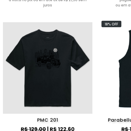
juros
ou em at
18% OFF
PMC 201
Parabell
R$ 129,00
| R$ 122,60
R$ 