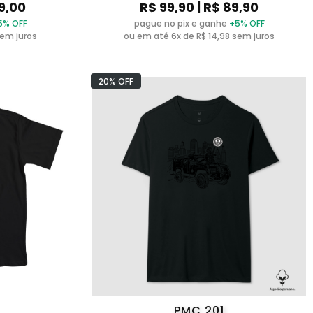
19,00
R$ 99,90
| R$ 89,90
5% OFF
pague no pix e ganhe
+5% OFF
sem juros
ou em até 6x de R$ 14,98 sem juros
20% OFF
PMC 201