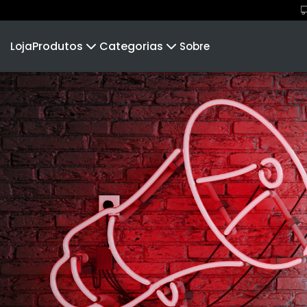
Produtos
Categorias
Loja
Sobre
Camiseta
Guns N' Shot
Camiseta Infantil
Bulldo
Cropped Moletom
CBTC
Camiseta Algodão Peruano
C
Body Infantil
Confraria do tiro
Camiseta Oversized
GTMX 
Pólvora e Mato
Rústico
Diário do Atirador
Portal 
Café Armas Cervejas
Balístic
Sakata Team
Pólvora 
TPM
Portal Ar