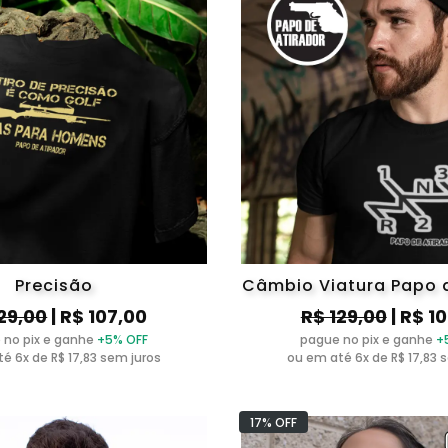
Precisão
Câmbio Viatura Papo d
29,00
| R$ 107,00
R$ 129,00
| R$ 1
 no pix e ganhe
+5% OFF
pague no pix e ganhe
+
é 6x de R$ 17,83 sem juros
ou em até 6x de R$ 17,83 
17% OFF