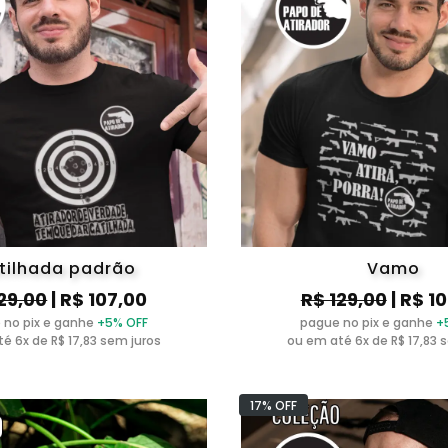
tilhada padrão
Vamo
29,00
| R$ 107,00
R$ 129,00
| R$ 1
 no pix e ganhe
+5% OFF
pague no pix e ganhe
+
é 6x de R$ 17,83 sem juros
ou em até 6x de R$ 17,83 
17% OFF