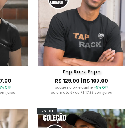
Tap Rack Papo
07,00
R$ 129,00
| R$ 107,00
5% OFF
pague no pix e ganhe
+5% OFF
sem juros
ou em até 6x de R$ 17,83 sem juros
17% OFF