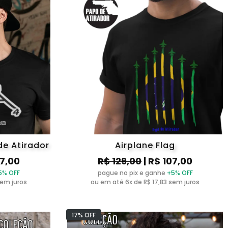
e Atirador
Airplane Flag
07,00
R$ 129,00
| R$ 107,00
5% OFF
pague no pix e ganhe
+5% OFF
sem juros
ou em até 6x de R$ 17,83 sem juros
17% OFF