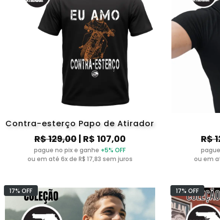
Contra-esterço Papo de Atirador
R$ 129,00
| R$ 107,00
R$ 1
pague no pix e ganhe
+5% OFF
pague
ou em até 6x de R$ 17,83 sem juros
ou em at
17% OFF
17% OFF