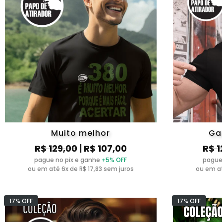
Muito melhor
Ga
R$ 129,00
| R$ 107,00
R$ 1
pague no pix e ganhe
+5% OFF
pague
ou em até 6x de R$ 17,83 sem juros
ou em at
17% OFF
17% OFF