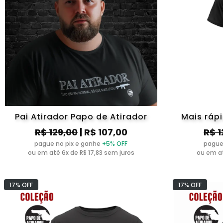
Pai Atirador Papo de Atirador
Mais ráp
R$ 129,00
| R$ 107,00
R$ 1
pague no pix e ganhe
+5% OFF
pague
ou em até 6x de R$ 17,83 sem juros
ou em at
17% OFF
17% OFF