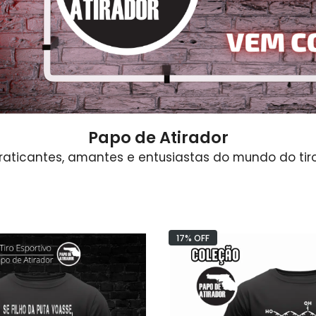
raining
Hipismo/cavalos
Frases
Running
Caveiras
Velocidade
Direita
LANÇAMENTOS
Six Bravo
ampadello
Papo de Atirador
aticantes, amantes e entusiastas do mundo do tiro
17% OFF