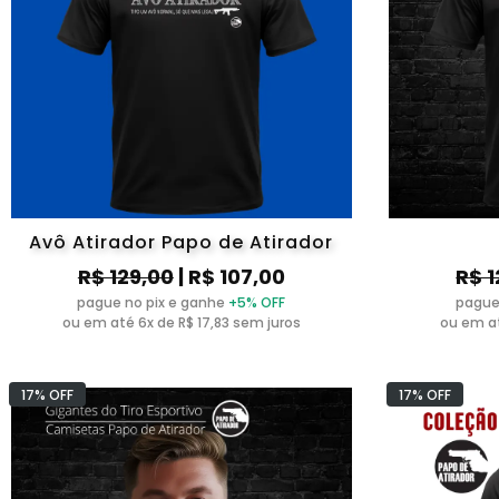
Avô Atirador Papo de Atirador
R$ 129,00
| R$ 107,00
R$ 1
pague no pix e ganhe
+5% OFF
pague
ou em até 6x de R$ 17,83 sem juros
ou em at
17% OFF
17% OFF