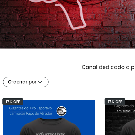
MMT
1BR T
Animais
Bike/
LiberdadeEm2Minutos
Base 
Thiago Bertolini
Chico C
Canal dedicado a pr
Ordenar por
17% OFF
17% OFF