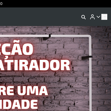
90
Rastrear Meu Pedido
Trocar Meu Pedido
ence
Avaliar Meu Pedido
ss
Entrar | Cadastrar
l
za
ni