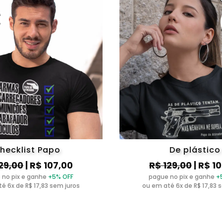
hecklist Papo
De plástico
29,00
| R$ 107,00
R$ 129,00
| R$ 1
 no pix e ganhe
+5% OFF
pague no pix e ganhe
+
é 6x de R$ 17,83 sem juros
ou em até 6x de R$ 17,83 