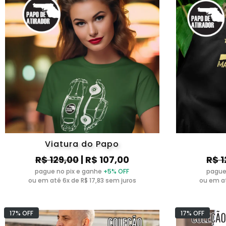
Viatura do Papo
R$ 129,00
| R$ 107,00
R$ 1
pague no pix e ganhe
+5% OFF
pague
ou em até 6x de R$ 17,83 sem juros
ou em at
17% OFF
17% OFF