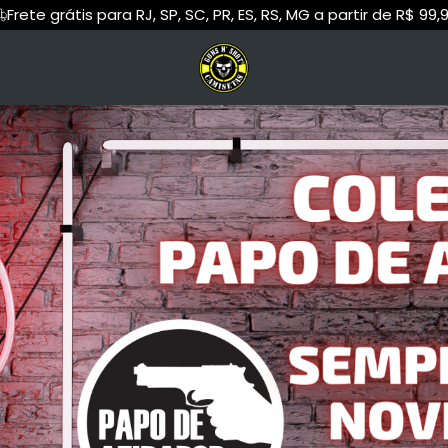
Frete grátis para RJ, SP, SC, PR, ES, RS, MG a partir de R$ 99,
Primeira troca sem custo
g Brabo
Regata
BoyShooterBrasil
Cropped
Linade
BTT
Hoodie Moletom
Samurai Caçador
Suéter Moletom
Shoot Gun Experi
Grafix
Papo de Atirador
Juliano Cashle
 Viajante
Canhoto Armamentista
Aldrey Zago
do Mundo
Cayan Armas
Blue Gun Brasi
a Terminal
Rock N' Roll
Us Véi Dutiro
com Blush
Carô França
IAT Samuel Sou
mamentista
TAC21
Instrutor Schiavi