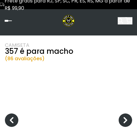
Frete grátis para RJ, SP, SC, PR, ES, RS, MG a partir de
R$ 99,90
CAMISETA
357 é para macho
(86 avaliações)