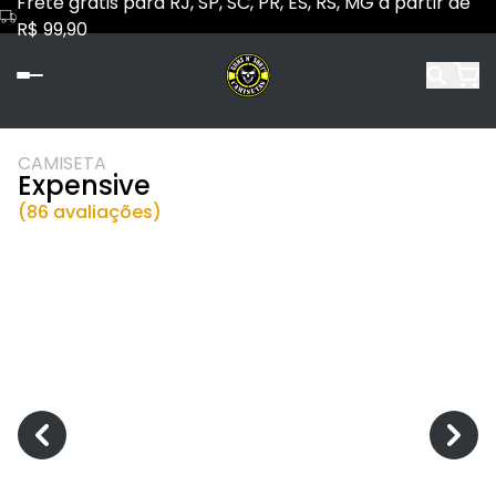
Frete grátis para RJ, SP, SC, PR, ES, RS, MG a partir de
R$ 99,90
CAMISETA
Expensive
(86 avaliações)